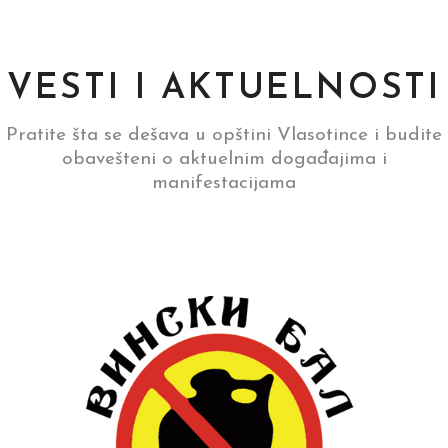
VESTI I AKTUELNOSTI
Pratite šta se dešava u opštini Vlasotince i budite
obavešteni o aktuelnim događajima i
manifestacijama