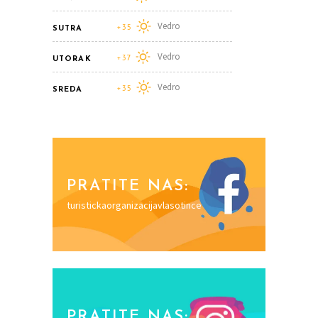
Vedro
+35
SUTRA
Vedro
+37
UTORAK
Vedro
+35
SREDA
PRATITE NAS:
turistickaorganizacijavlasotince
PRATITE NAS: