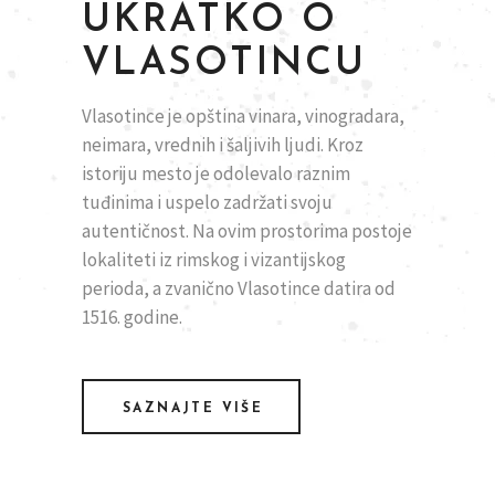
UKRATKO O
VLASOTINCU
Vlasotince je opština vinara, vinogradara,
neimara, vrednih i šaljivih ljudi. Kroz
istoriju mesto je odolevalo raznim
tuđinima i uspelo zadržati svoju
autentičnost. Na ovim prostorima postoje
lokaliteti iz rimskog i vizantijskog
perioda, a zvanično Vlasotince datira od
1516. godine.
SAZNAJTE VIŠE