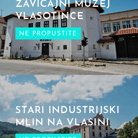
ZAVIČAJNI MUZEJ
VLASOTINCE
NE PROPUSTITE
STARI INDUSTRIJSKI
MLIN NA VLASINI