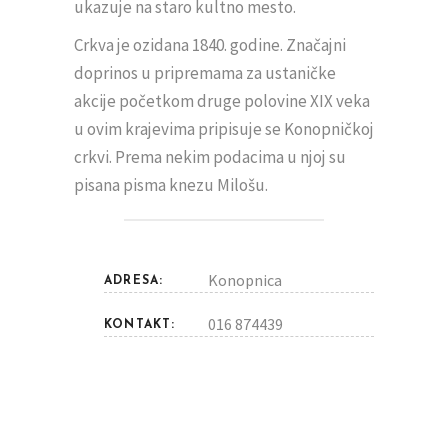
ukazuje na staro kultno mesto.
Crkva je ozidana 1840. godine. Značajni
doprinos u pripremama za ustaničke
akcije početkom druge polovine XIX veka
u ovim krajevima pripisuje se Konopničkoj
crkvi. Prema nekim podacima u njoj su
pisana pisma knezu Milošu.
Konopnica
ADRESA:
016 874439
KONTAKT: