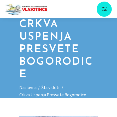
CRKVA
USPENJA
PRESVETE
BOGORODIC
E
Naslovna
/
Šta videti
/
Crkva Uspenja Presvete Bogorodice