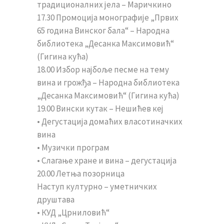
традиционалних јела – Маричкино
17.30 Промоција монографије „Првих
65 година Винског бала“ – Народна
библиотека „Десанка Максимовић“
(Гигина кућа)
18.00 Избор најбоље песме на тему
вина и грожђа – Народна библиотека
„Десанка Максимовић“ (Гигина кућа)
19.00 Вински кутак – Нешићев кеј
• Дегустација домаћих власотиначких
вина
• Музички програм
• Слагање хране и вина – дегустација
20.00 Летња позорница
Наступ културно – уметничких
друштава
• КУД „Црниловић“