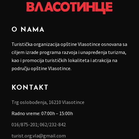
O NAMA
Turistička organizacija opštine Vlasotince osnovana sa
ciljem izrade programa razvoja i unapređenja turizma,
kao i promocija turističkih lokaliteta i atrakcija na
području opštine Vlasotince.
KONTAKT
Trg oslobođenja, 16210 Vlasotince
Radno vreme: 07:00h – 15:00h
016/875-201;
062/232-842
turist.org.vla@gmail.com