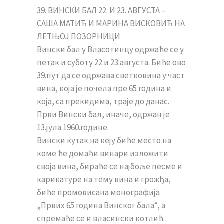
39. ВИНСКИ БАЛ 22. И 23. АВГУСТА –
САША МАТИЋ И МАРИНА ВИСКОВИЋ НА
ЛЕТЊОЈ ПОЗОРНИЦИ
Вински бал у Власотинцу одржаће се у
петак и суботу 22.и 23.августа. Биће ово
39.пут да се одржава светковина у част
вина, која је почела пре 65 година и
која, са прекидима, траје до данас.
Први Вински бал, иначе, одржан је
13.јула 1960.године.
Вински кутак на кеју биће место на
коме ће домаћи винари изложити
своја вина, бираће се најбоље песме и
карикатуре на тему вина и грожђа,
биће промовисана монографија
„Првих 65 година Винског бала“, а
спремаће се и власински котлић.