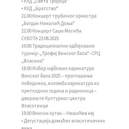
• КУД „Света Тројица“
• КУД „Братство“
21.00 Концерт трубачког оркестра
„Богдан Николић Доња“
22.00 Концерт Саше Матића
СУБОТА 23.08.2025.
10.00 Традиционални одбојкашки
турнир-„Трофеј Винског бала“- СРЦ
„Власина“
18.00 Избор најбољих карикатура
Винског бала 2025 – проглашење
победника, изложба карикатура из
претходних година и радионица –
двориште Културног центра
Власотинце
19.00 Вински кутак – Нешићев кеј
• Дегустација домаћих власотиначких
вина