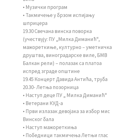
• Музички програм
• Такмичење у брзом испијању
шприцера
19.30 Свечана винска поворка
(учествују: ПУ „Милка Диманић“,
мажореткиње, културно – уметничка
друштва, виноградарске виле, БМВ
Балкан рели) – полазак са платоа
испред зграде општине
19.45 Концерт Давида Антића, труба
20.30- Летња позорница
• Наступ деце ПУ „ Милка Диманић“
• Ветерани КУД-а
• Први излазак девојака за избор мис
Винског бала
• Наступ мажореткиња
• Победници такмичења Летњи глас