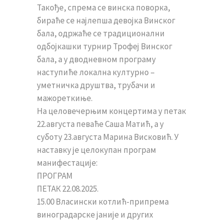
Такође, спрема се винска поворка,
бираће се најлепша девојка Винског
бала, одржаће се традиционални
одбојкашки турнир Трофеј Винског
бала, а у дводневном програму
наступиће локална културно –
уметничка друштва, трубачи и
мажореткиње.
На целовечерњим концертима у петак
22.августа певаће Саша Матић, а у
суботу 23.августа Марина Висковић. У
наставку је целокупан програм
манифестације:
ПРОГРАМ
ПЕТАК 22.08.2025.
15.00 Власински котлић-припрема
виноградарске јаније и других