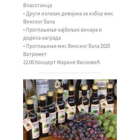
Власотинца
• Други излазак девојака за избор мис
Винског бала
• Проглашење најбољих винара и
додела награда
• Проглашење мис Винског бала 2025
Ватромет
22.00 Концерт Марине Висковић