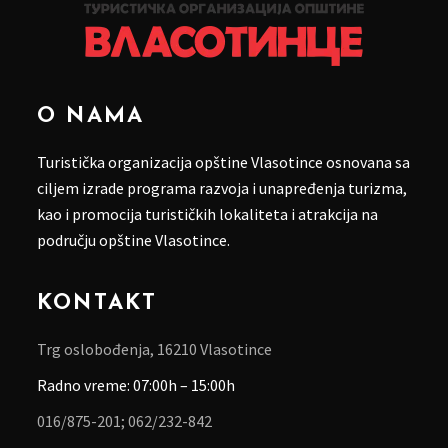
O NAMA
Turistička organizacija opštine Vlasotince osnovana sa
ciljem izrade programa razvoja i unapređenja turizma,
kao i promocija turističkih lokaliteta i atrakcija na
području opštine Vlasotince.
KONTAKT
Trg oslobođenja, 16210 Vlasotince
Radno vreme: 07:00h – 15:00h
016/875-201;
062/232-842