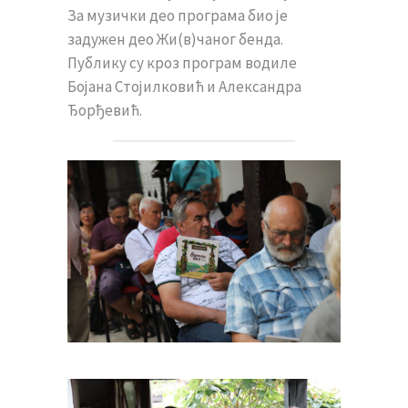
За музички део програма био је
задужен део Жи(в)чаног бенда.
Публику су кроз програм водиле
Бојана Стојилковић и Александра
Ђорђевић.