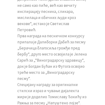
не само као пиће, већ као вечиту
инспирацију песника, сликара,
мислилаца и обичних људи кроз
векове“, истако је Светислав
Петровић.
Прва награда на песничком конкурсу
припала је Далиборки Дабић за песму
„Берачица благосиља грожђе пред
бербу“, друго место освојила је Јелена
Сарић за „“Виноградарску здравицу“,
док је Богдан Бућан из Футога освојио
треће место за „Виноградарску
песму“.
Специјану награду за оригинални
стилски израз и чување дијалекта
жири је доделио Томиславу Ђокићу из
Ражња за песму „Напуштено лојзе“.