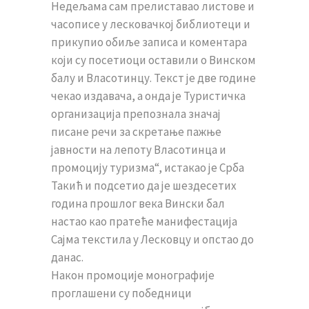
Недељама сам прелиставао листове и
часописе у лесковачкој библиотеци и
прикупио обиље записа и коментара
који су посетиоци оставили о Винском
балу и Власотинцу. Текст је две године
чекао издавача, а онда је Туристичка
организација препознала значај
писане речи за скретање пажње
јавности на лепоту Власотинца и
промоцију туризма“, истакао је Срба
Такић и подсетио да је шездесетих
година прошлог века Вински бал
настао као пратеће манифестација
Сајма текстила у Лесковцу и опстао до
данас.
Након промоције монографије
проглашени су победници