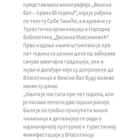
представљена монографија „Вински
бал – првих 65 година“, која је рађена
по тексту Србе Такића, а издавачи су
Туристичка организација и Народна
библиотека „Десанка Максимовић“.
Прво издање књиге штампано је пре
пет година са циљем да се од заборава
сачува завичајна традиција, али и
људи и догађаји који су допринели да
Власотинце и Вински бал буду онакво
какви су данас.
„Књига је настала пре пет година, али
је писање почело две године раније.
Било је потребно прикупити много
чињеница и детаља јер се ради о
најзначајнијој културној и туристичкој
манифестацији у Власотинцу.