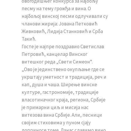
овогодишњег конкурса за најбољу
песму на тему грожђа и вина. О
најбољој винској песми одлучивали су
чланови жирија: Јована Петковић
Живковић, Лидија Станковић и Срба
Такић.
Госте је најпре поздравио Светислав
Петровић, канцелар Винског
витешког реда „Свети Симеон“.
„Ово је јединствено окупљање где се
укрштају уметност и традиција, реч и
кап, душа и чаша. Ширење винске
културе, гастрономије, традиције
власотиначког краја, региона, Србије
је примарни циљ и мисија нас
витезова вина Србије. Али, песници
својим стиховима у пуном сјају
доприносе томе. Данас славимо вино,