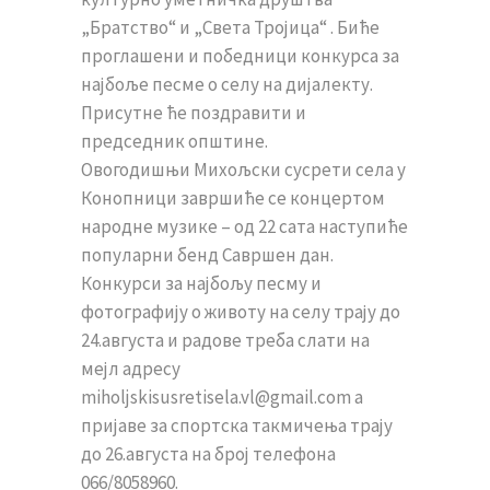
„Братство“ и „Света Тројица“ . Биће
проглашени и победници конкурса за
најбоље песме о селу на дијалекту.
Присутне ће поздравити и
председник општине.
Овогодишњи Михољски сусрети села у
Конопници завршиће се концертом
народне музике – од 22 сата наступиће
популарни бенд Савршен дан.
Конкурси за најбољу песму и
фотографију о животу на селу трају до
24.августа и радове треба слати на
мејл адресу
miholjskisusretisela.vl@gmail.com а
пријаве за спортска такмичења трају
до 26.августа на број телефона
066/8058960.