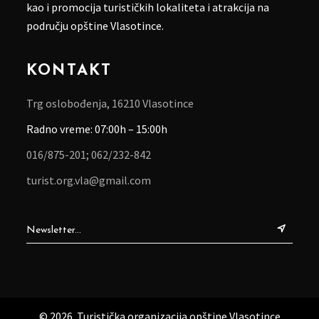
kao i promocija turističkih lokaliteta i atrakcija na
području opštine Vlasotince.
KONTAKT
Trg oslobođenja, 16210 Vlasotince
Radno vreme: 07:00h – 15:00h
016/875-201;
062/232-842
turist.org.vla@gmail.com
© 2026. Turistička organizacija opštine Vlasotince