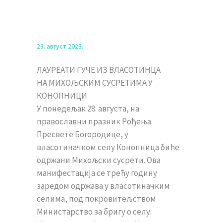
23. август 2023.
ЛАУРЕАТИ ГУЧЕ ИЗ ВЛАСОТИНЦА
НА МИХОЉСКИМ СУСРЕТИМА У
КОНОПНИЦИ
У понедељак 28. августа, на
православни празник Рођења
Пресвете Богородице, у
власотиначком селу Конопница биће
одржани Михољски сусрети. Ова
манифестација се трећу годину
заредом одржава у власотиначким
селима, под покровитељством
Министарство за бригу о селу.