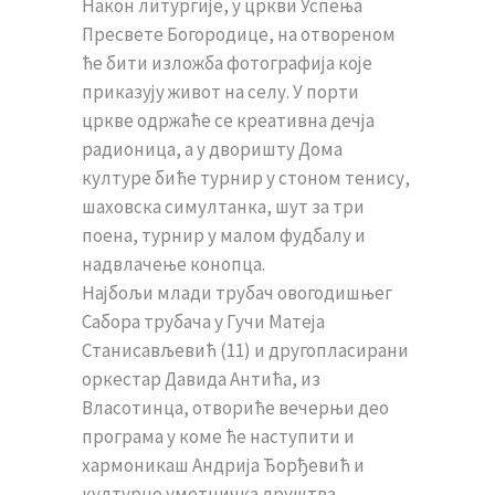
Након литургије, у цркви Успења
Пресвете Богородице, на отвореном
ће бити изложба фотографија које
приказују живот на селу. У порти
цркве одржаће се креативна дечја
радионица, а у дворишту Дома
културе биће турнир у стоном тенису,
шаховска симултанка, шут за три
поена, турнир у малом фудбалу и
надвлачење конопца.
Најбољи млади трубач овогодишњег
Сабора трубача у Гучи Матеја
Станисављевић (11) и другопласирани
оркестар Давида Антића, из
Власотинца, отвориће вечерњи део
програма у коме ће наступити и
хармоникаш Андрија Ђорђевић и
културно уметничка друштва