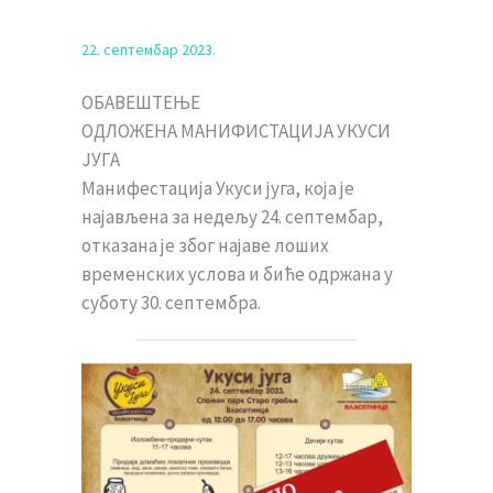
22. септембар 2023.
ОБАВЕШТЕЊЕ
OДЛОЖЕНА МАНИФИСТАЦИЈА УКУСИ
ЈУГА
Манифестација Укуси југа, која је
најављена за недељу 24. септембар,
отказана је због најаве лоших
временских услова и биће одржана у
суботу 30. септембра.