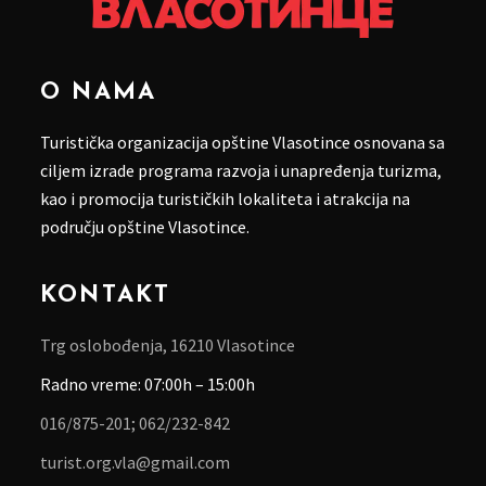
O NAMA
Turistička organizacija opštine Vlasotince osnovana sa
ciljem izrade programa razvoja i unapređenja turizma,
kao i promocija turističkih lokaliteta i atrakcija na
području opštine Vlasotince.
KONTAKT
Trg oslobođenja, 16210 Vlasotince
Radno vreme: 07:00h – 15:00h
016/875-201;
062/232-842
turist.org.vla@gmail.com