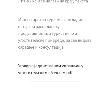
ЛИНКУ који се налази на крају текста.
Министарство туризма и омладине
остаје на располагању
представницима туристичке и
угоститељске привреде, за све видове
сарадње и консултација.
Уговор о јединственом управљању
угоститељским објектом.pdf