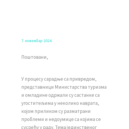
7. новембар 2024.
Поштовани,
У процесу сарадње са привредом,
представници Министарства туризма
и омладине одржали су састанке са
угоститељима у неколико наврата,
којом приликом су разматрани
проблеми и недоумице са којима се
сусрећу у раду. Тема јединственог