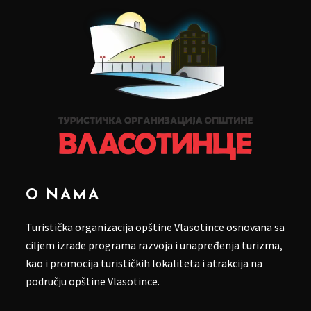
O NAMA
Turistička organizacija opštine Vlasotince osnovana sa
ciljem izrade programa razvoja i unapređenja turizma,
kao i promocija turističkih lokaliteta i atrakcija na
području opštine Vlasotince.