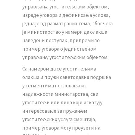
управљања угоститељским објектом,
израде уговора и дефинисања услова,
једна је од разматраних тема, због чега
је министарство у намери да олакша
наведени поступак, припремило
пример уговора о јединственом
управљању угоститељским објектом.
Са намером да се угоститељима
олакша и пружи саветодавна подршка
у сегментима пословања из
надлежности министарства, сви
угоститељи или лица који исказују
интересовање за пружањем
угоститељских услуга смештаја,
пример уговора могу преузети на