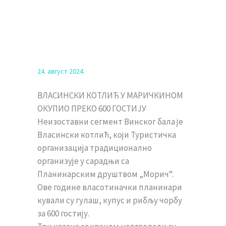
24. август 2024.
ВЛАСИНСКИ КОТЛИЋ У МАРИЧКИНОМ
ОКУПИО ПРЕКО 600 ГОСТИЈУ
Неизоставни сегмент Винског бала је
Власински котлић, који Туристичка
организација традиционално
организује у сарадњи са
Планинарским друштвом „Морич“.
Ове године власотиначки планинари
кували су гулаш, купус и рибљу чорбу
за 600 гостију.