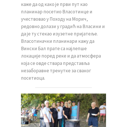
каже да од како је први пут као
планинар посетио Власотинце и
учествовао у Походу на Морич,
редовно долази у градић на Власини и
да је ту стекао изузетне пријатеље.
Власотиначки планинари кажу да
Вински Бал прате са најлепше
локације поред реке и да атмосфера
која се овде ствара представља
незаборавне тренутке за сваког
посетиоца.