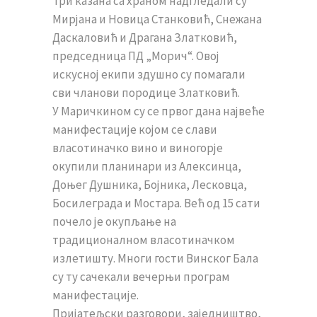
Три казана са храном надгледали су
Мирјана и Новица Станковић, Снежана
Даскаловић и Драгана Златковић,
председница ПД „Морич“. Овој
искусној екипи здушно су помагали
сви чланови породице Златковић.
У Маричкином су се првог дана највеће
манифестације којом се слави
власотиначко вино и виногорје
окупили планинари из Алексинца,
Доњег Душника, Бојника, Лесковца,
Босилеграда и Мостара. Већ од 15 сати
почело је окупљање на
традиционалном власотиначком
излетишту. Многи гости Винског Бала
су ту сачекали вечерњи програм
манифестације.
Пријатељски разговори, заједништво,