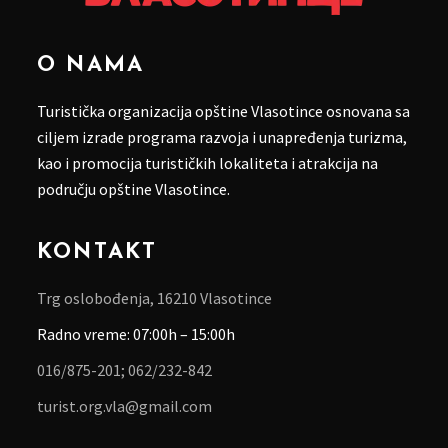
O NAMA
Turistička organizacija opštine Vlasotince osnovana sa
ciljem izrade programa razvoja i unapređenja turizma,
kao i promocija turističkih lokaliteta i atrakcija na
području opštine Vlasotince.
KONTAKT
Trg oslobođenja, 16210 Vlasotince
Radno vreme: 07:00h – 15:00h
016/875-201;
062/232-842
turist.org.vla@gmail.com