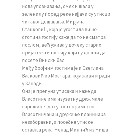
нова упознавања, смех и шала у
зеленилу поред реке најјачи су утисци
читавог дешавања. Мирјана
Станковић, која је угостила више
стотина гостију каже да то не сматра
послом, већ ужива у дочеку старих
пријатеља и гостију који су дошли да
посете Вински бал.
Међу бројним гостима је и Светлана
Васковић из Мостара, која живи и ради
у Канади.
Она је препуна утисака и каже да
Власотине има изузетну драж мале
варошице, да су гостопримство
Власотинчана и дружење планинара
незаборавни, а посебне утиске
оставља река. Ненад Минчић из Ниша